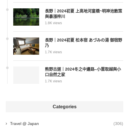
長野｜2024初夏 上高地河童橋~明神池散策
與暴漲梓川
1.8K views
長野｜2024初夏 松本宿 あづみの湯 御宿野
乃
1.7K views
熊野古道｜2024冬之中邊路–小雲取越與小
口自然之家
1.7K views
Categories
Travel @ Japan
(306)