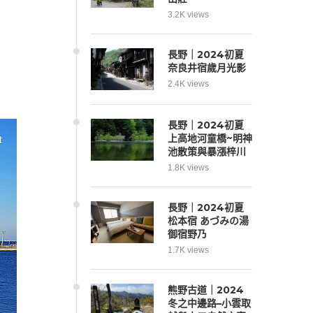
3.2K views
長野｜2024初夏
奈良井宿歲月光影
2.4K views
長野｜2024初夏
上高地河童橋~明神
池散策與暴漲梓川
1.8K views
長野｜2024初夏
松本宿 あづみの湯
御宿野乃
1.7K views
熊野古道｜2024
冬之中邊路–小雲取