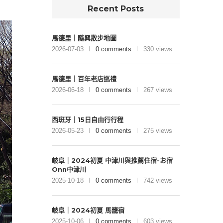
Recent Posts
馬德里｜隨興散步地圖
2026-07-03
0 comments
330 views
馬德里｜百年老店巡禮
2026-06-18
0 comments
267 views
西班牙｜15日自由行行程
2026-05-23
0 comments
275 views
岐阜｜2024初夏 中津川與推薦住宿-お宿
Onn中津川
2025-10-18
0 comments
742 views
岐阜｜2024初夏 馬籠宿
2025-10-06
0 comments
603 views