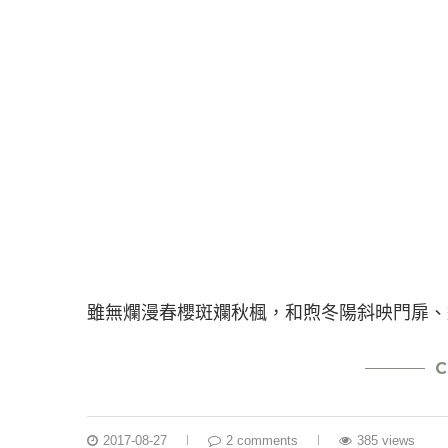
雖無爛漫春櫻斑斕秋楓，和煦冬陽斜映門扉、
C
2017-08-27
2 comments
385 views