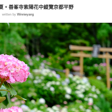
年初夏。善峯寺紫陽花中縱覽京都平野
written by
Winnieyang