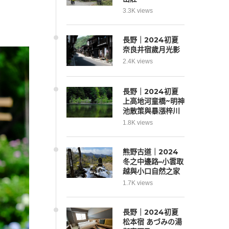
3.3K views
長野｜2024初夏
奈良井宿歲月光影
2.4K views
長野｜2024初夏
上高地河童橋~明神
池散策與暴漲梓川
1.8K views
熊野古道｜2024
冬之中邊路–小雲取
越與小口自然之家
1.7K views
長野｜2024初夏
松本宿 あづみの湯