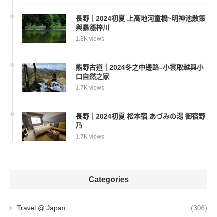
長野｜2024初夏 上高地河童橋~明神池散策
與暴漲梓川
1.8K views
熊野古道｜2024冬之中邊路–小雲取越與小
口自然之家
1.7K views
長野｜2024初夏 松本宿 あづみの湯 御宿野
乃
1.7K views
Categories
Travel @ Japan
(306)