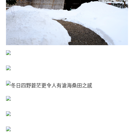
冬日四野蒼茫更令人有滄海桑田之感