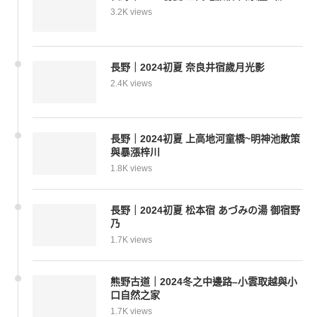
3.2K views
長野｜2024初夏 奈良井宿歲月光影
2.4K views
長野｜2024初夏 上高地河童橋~明神池散策
與暴漲梓川
1.8K views
長野｜2024初夏 松本宿 あづみの湯 御宿野
乃
1.7K views
熊野古道｜2024冬之中邊路–小雲取越與小
口自然之家
1.7K views