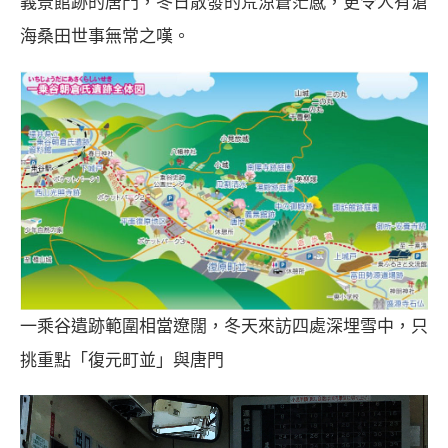
義景館跡的唐門，冬日散發的荒涼蒼茫感，更令人有滄
海桑田世事無常之嘆。
一乘谷遺跡範圍相當遼闊，冬天來訪四處深埋雪中，只
挑重點「復元町並」與唐門