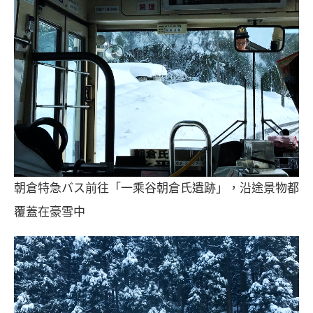
朝倉特急バス前往「一乘谷朝倉氏遺跡」，沿途景物都
覆蓋在豪雪中