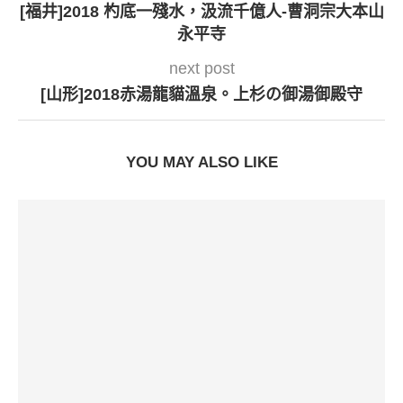
[福井]2018 杓底一殘水，汲流千億人-曹洞宗大本山
永平寺
next post
[山形]2018赤湯龍貓溫泉。上杉の御湯御殿守
YOU MAY ALSO LIKE