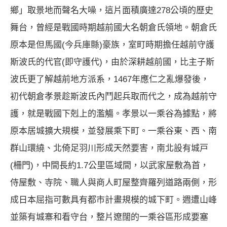
鄉」取景地而聲名大噪，這片面積廣達278公頃的歷史
舞台，曾經是戰國時期越前國大名朝倉氏領地。朝倉氏
原本是但馬國(今兵庫縣)豪族，室町時期擔任越前守護
斯波氏的代官(即守護代)，由於深耕越前國，比主子斯
波氏更了解越前地方派系，1467年應仁之亂爆發後，
初代朝倉孝景趁斯波氏內鬥起兵取而代之，成為越前守
護，就是戰國下剋上的濫觴。孝景以一乘谷為據點，將
原本居城擴大規模，並發展乘下町。一乘谷東、西、南
群山環繞、北倚足羽川形成天然要害，南北設有城戸
(柵門)，中間長約1.7公里區域間，以武家屋敷為首，
侍屋敷、寺院、職人與商人町屋整齊羅列道路兩側，形
成日本屈指可數具有都市計畫規模的城下町。週遭山峰
並築有城寨和看守台，整片遼闊的一乘谷區形成要塞