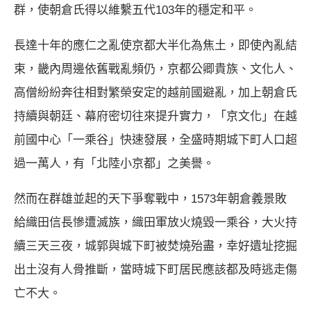
群，使朝倉氏得以維繫五代103年的穩定和平。
長達十年的應仁之亂使京都大半化為焦土，即使內亂結
束，畿內周邊依舊戰亂頻仍，京都公卿貴族、文化人、
高僧紛紛奔往相對繁榮安定的越前國避亂，加上朝倉氏
持續與朝廷、幕府密切往來提升實力，「京文化」在越
前國中心「一乘谷」快速發展，全盛時期城下町人口超
過一萬人，有「北陸小京都」之美譽。
然而在群雄並起的天下爭奪戰中，1573年朝倉義景敗
給織田信長慘遭滅族，織田軍放火燒毀一乘谷，大火持
續三天三夜，城郭與城下町被焚燒殆盡，幸好遺址挖掘
出土沒有人骨推斷，當時城下町居民應該都及時逃走傷
亡不大。