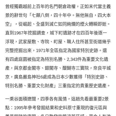
曾經獨霸越前上百年的名門朝倉政權，正如末代當主義
景的辭世句「七顛八倒，四十年中。無他無自，四大本
空」，從崛起、全盛到滅亡如同絢爛的煙火轉瞬即逝。
直到1967年挖掘調查，城下町遺跡才在四百年後逐一
浮現，武家屋敷、寺院、町屋、職人住所甚至街道幾乎
完整挖掘出來，1971年全區指定為國家特別史跡。還
有四處庭園被指定為特別名勝、2,343件為重要文化遺
產，與京都金閣寺、銀閣寺、醍醐寺三寶院，奈良平城
京，廣島嚴島神社6處成為日本少數獲得「特別史跡、
特別名勝、重要文化財產」三重指定的貴重歷史遺產。
一乘谷面積遼闊，四季各有風情，這趟先看最重要2景
點：1995年參考發掘結果和史料原寸重現的復元區與