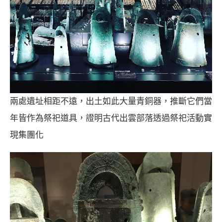
兩處遺址相距不遠，出土如此大量青銅器，推斷它們當
年皆作為祭祀道具，證明古代出雲部落透過祭祀活動實
現集團化