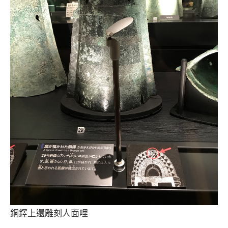
銅鐸上還雕刻人面哩