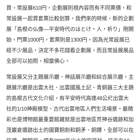
買，常設展610円，企劃展則視內容而有不同票價，和
常設展一起買套票比較划算。我們來的時候，新的企劃
展「
島根の仏像―平安時代のほとけ・人・祈り
」剛開
始，門票1000円，套票則是1300円。因為光常設展已
經不少展品，決定不多花錢看企劃展，而且常設展展品
全部可以拍照，相當佛心。
常設展又分主題展示廳、神話展示廳和綜合展示廳，主
題展示廳是出雲大社、出雲國風土記、青銅器三大主題
的島根古代文化介紹，有平安時代高達48公尺出雲大
社的1/10神殿模型、古代出雲地區人們生活場景。最精
彩也是博物館最重要館藏就是出雲地區荒神谷遺跡和加
茂巖倉遺跡出土的國寶銅劍和銅矛、銅鐸，全部可以在