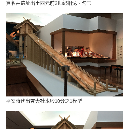
真名井遺址出土西元前2世紀銅戈、勾玉
平安時代出雲大社本殿10分之1模型