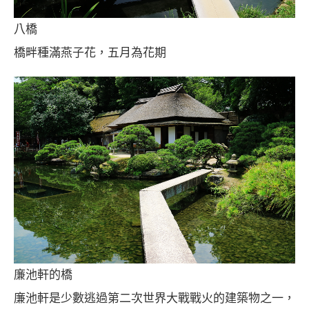
八橋
橋畔種滿燕子花，五月為花期
廉池軒的橋
廉池軒是少數逃過第二次世界大戰戰火的建築物之一，