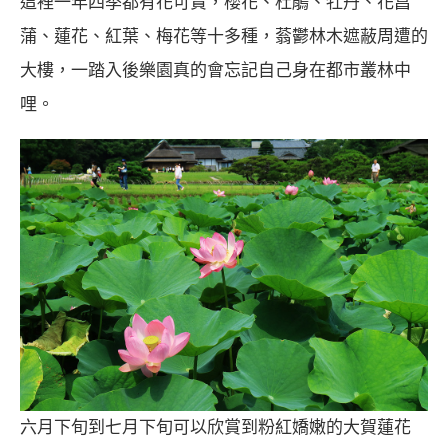
這裡一年四季都有花可賞，櫻花、杜鵑、牡丹、花菖
蒲、蓮花、紅葉、梅花等十多種，蓊鬱林木遮蔽周遭的
大樓，一踏入後樂園真的會忘記自己身在都市叢林中
哩。
六月下旬到七月下旬可以欣賞到粉紅嬌嫩的大賀蓮花