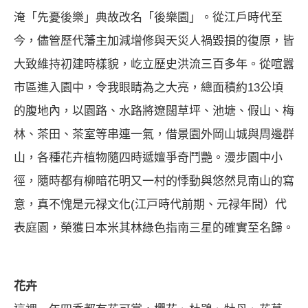
淹「先憂後樂」典故改名「後樂園」。從江戶時代至
今，儘管歷代藩主加減增修與天災人禍毀損的復原，皆
大致維持初建時樣貌，屹立歷史洪流三百多年。從喧囂
市區進入園中，令我眼睛為之大亮，總面積約13公頃
的腹地內，以園路、水路將遼闊草坪、池塘、假山、梅
林、茶田、茶室等串連一氣，借景園外岡山城與周邊群
山，各種花卉植物隨四時遞嬗爭奇鬥艷。漫步園中小
徑，隨時都有柳暗花明又一村的悸動與悠然見南山的寫
意，真不愧是元禄文化(江戸時代前期、元禄年間）代
表庭園，榮獲日本米其林綠色指南三星的確實至名歸。
花卉