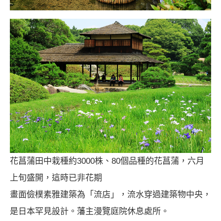
花菖蒲田中栽種約3000株、80個品種的花菖蒲，六月
上旬盛開，這時已非花期
畫面儉樸素雅建築為「流店」，流水穿過建築物中央，
是日本罕見設計。藩主漫覽庭院休息處所。