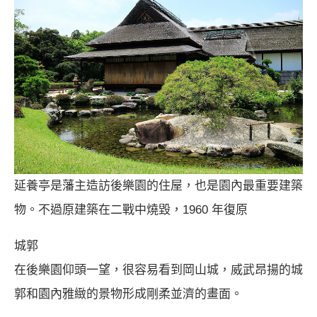
延養亭是藩主造訪後樂園的住屋，也是園內最重要建築
物。不過原建築在二戰中燒毀，1960 年復原
城郭
在後樂園仰頭一望，很容易看到岡山城，威武昂揚的城
郭和園內雅緻的景物形成剛柔並濟的畫面。