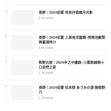
長野｜2024初夏 奈良井宿歲月光影
2.4K views
長野｜2024初夏 上高地河童橋~明神池散策
與暴漲梓川
1.8K views
熊野古道｜2024冬之中邊路–小雲取越與小
口自然之家
1.7K views
長野｜2024初夏 松本宿 あづみの湯 御宿野
乃
1.7K views