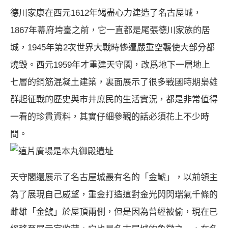
德川家康在西元1612年竭盡心力建造了名古屋城，
1867年幕府垮臺之前，它一直都是尾張德川家族的居
城，1945年第2次世界大戰時慘遭嚴重空襲使大部分都
燒毀。西元1959年才重建天守閣，改爲地下一層地上
七層的鋼筋混凝土建築，裏面展示了很多戰國時期梟雄
群起征戰的歷史與市井庶民的生活實況，都是非常值得
一看的珍貴資料，其實仔細參觀的話必須花上不少時
間。
這片廣場是本丸御殿遺址
天守閣還展示了名古屋城最有名的「金鯱」，以前領主
為了展現自己威望，重金打造這對金光閃閃瑞氣千條的
雌雄「金鯱」於屋頂兩側，但是因為曾經被偷，現在已