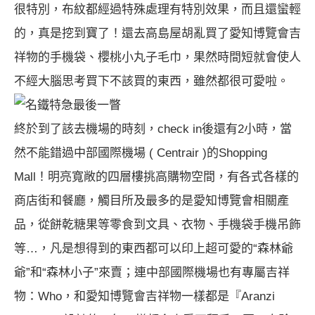
很特別，布紋都經過特殊處理有特別效果，而且還蠻輕
的，真是挖到寶了！還去高島屋胡亂買了愛知博覽會吉
祥物的手機袋、櫻桃小丸子毛巾，果然時間短就會使人
不經大腦思考買下不該買的東西，雖然都很可愛啦。
名鐵特急最後一瞥
終於到了該去機場的時刻，check in後還有2小時，當
然不能錯過中部國際機場 ( Centrair )的Shopping
Mall！明亮寬敞的四層樓挑高購物空間，有
各式各樣的
商店街和餐廳
，觸目所及最多的是
愛知博覽會相關產
品
，從餅乾糖果等零食到文具、衣物、手機袋手機吊飾
等…，凡是想得到的東西都可以印上超可愛的“森林爺
爺”和“森林小子”來賣；連中部國際機場也有
專屬吉祥
物：Who
，和愛知博覽會吉祥物一樣都是『Aranzi