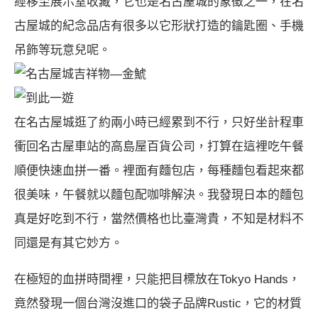
經移至展示室收藏，它也是名古屋城的象徵之一，在名
古屋城的紀念品店有很多以它形狀打造的鑰匙圈、手機
吊飾等玩意兒呢。
名古屋城吉祥物—金鯱
到此一遊
在名古屋城逛了約兩小時已經累到不行，只好坐計程車
衝回名古屋車站的高島屋百貨公司，打算在這裡吃午餐
順便快速血拼一番。裡面有麵包店，每種麵包看起來都
很美味，午餐就以麵包配咖啡解決。我發現日本的麵包
真是好吃到不行，當然價格也比臺灣貴，不知是材料不
同還是有其它妙方。
在極短的血拼時間裡，只能把目標放在Tokyo Hands，
竟然發現一個台灣沒進口的袋子品牌
Rustic
，它的材質