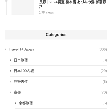
長野｜2024初夏 松本宿 あづみの湯 御宿野
乃
1.7K views
Categories
Travel @ Japan
(306)
日本旅宿
(3)
日本100名城
(29)
熊野古道
(8)
京都
(70)
京都旅宿
(5)